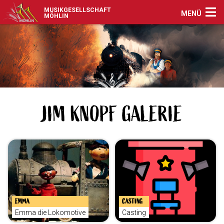
MUSIKGESELLSCHAFT
MENÜ
MÖHLIN
JIM KNOPF GALERIE
EMMA
CASTING
Emma die Lokomotive
Casting