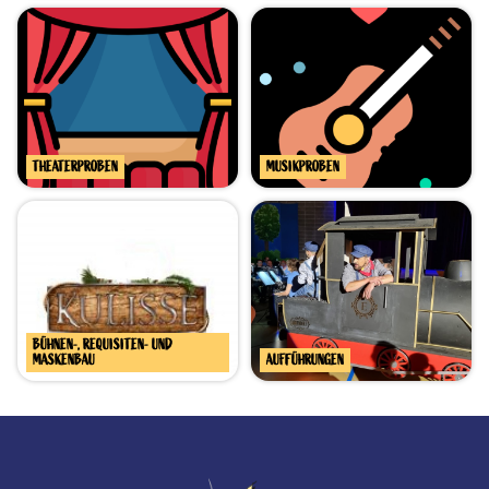
THEATERPROBEN
MUSIKPROBEN
BÜHNEN-, REQUISITEN- UND
MASKENBAU
AUFFÜHRUNGEN